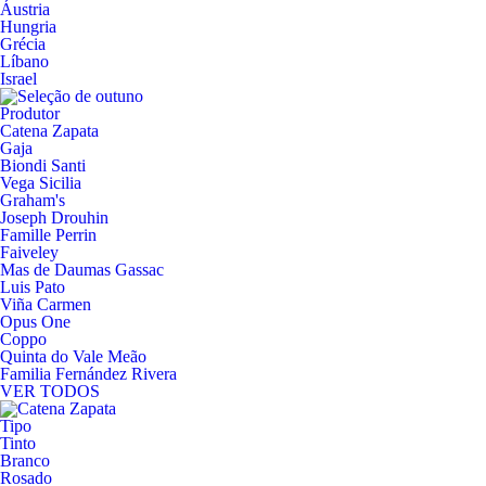
Áustria
Hungria
Grécia
Líbano
Israel
Produtor
Catena Zapata
Gaja
Biondi Santi
Vega Sicilia
Graham's
Joseph Drouhin
Famille Perrin
Faiveley
Mas de Daumas Gassac
Luis Pato
Viña Carmen
Opus One
Coppo
Quinta do Vale Meão
Familia Fernández Rivera
VER TODOS
Tipo
Tinto
Branco
Rosado