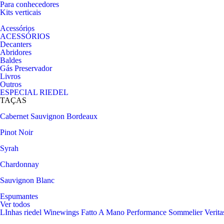
Para conhecedores
Kits verticais
Acessórios
ACESSÓRIOS
Decanters
Abridores
Baldes
Gás Preservador
Livros
Outros
ESPECIAL RIEDEL
TAÇAS
Cabernet Sauvignon
Bordeaux
Pinot Noir
Syrah
Chardonnay
Sauvignon Blanc
Espumantes
Ver todos
LInhas riedel
Winewings
Fatto A Mano
Performance
Sommelier
Verita