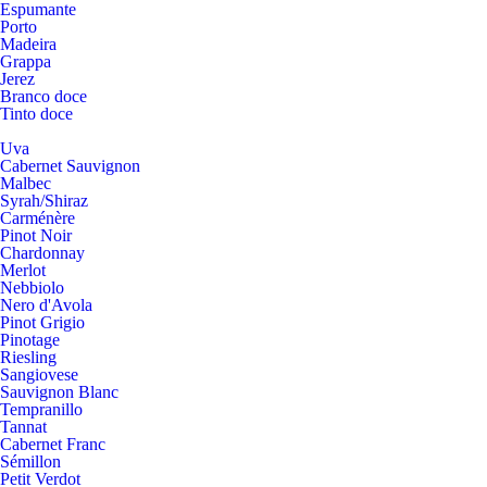
Espumante
Porto
Madeira
Grappa
Jerez
Branco doce
Tinto doce
Uva
Cabernet Sauvignon
Malbec
Syrah/Shiraz
Carménère
Pinot Noir
Chardonnay
Merlot
Nebbiolo
Nero d'Avola
Pinot Grigio
Pinotage
Riesling
Sangiovese
Sauvignon Blanc
Tempranillo
Tannat
Cabernet Franc
Sémillon
Petit Verdot