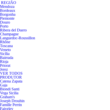
REGIÃO
Mendoza
Bordeaux
Borgonha
Piemonte
Douro
Porto
Ribera del Duero
Champagne
Languedoc-Roussillon
Rhône
Toscana
Veneto
Sicília
Bairrada
Rioja
Priorat
Jerez
VER TODOS
PRODUTOR
Catena Zapata
Gaja
Biondi Santi
Vega Sicilia
Graham's
Joseph Drouhin
Famille Perrin
Faiveley