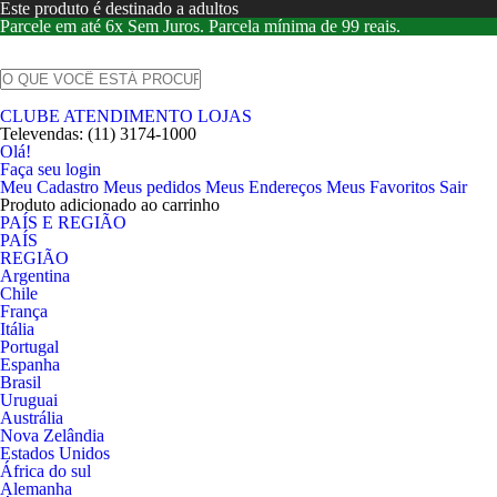
Este produto é destinado a adultos
Parcele em até 6x Sem Juros. Parcela mínima de 99 reais.
CLUBE
ATENDIMENTO
LOJAS
Televendas:
(11) 3174-1000
Olá!
Faça seu login
Meu Cadastro
Meus pedidos
Meus Endereços
Meus Favoritos
Sair
Produto adicionado ao carrinho
PAÍS E REGIÃO
PAÍS
REGIÃO
Argentina
Chile
França
Itália
Portugal
Espanha
Brasil
Uruguai
Austrália
Nova Zelândia
Estados Unidos
África do sul
Alemanha