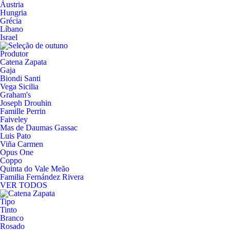
Áustria
Hungria
Grécia
Líbano
Israel
Produtor
Catena Zapata
Gaja
Biondi Santi
Vega Sicilia
Graham's
Joseph Drouhin
Famille Perrin
Faiveley
Mas de Daumas Gassac
Luis Pato
Viña Carmen
Opus One
Coppo
Quinta do Vale Meão
Familia Fernández Rivera
VER TODOS
Tipo
Tinto
Branco
Rosado