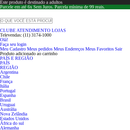
Este produto é destinado a adultos
Parcele em até 6x Sem Juros. Parcela mínima de 99 reais.
CLUBE
ATENDIMENTO
LOJAS
Televendas:
(11) 3174-1000
Olá!
Faça seu login
Meu Cadastro
Meus pedidos
Meus Endereços
Meus Favoritos
Sair
Produto adicionado ao carrinho
PAÍS E REGIÃO
PAÍS
REGIÃO
Argentina
Chile
França
Itália
Portugal
Espanha
Brasil
Uruguai
Austrália
Nova Zelândia
Estados Unidos
África do sul
Alemanha