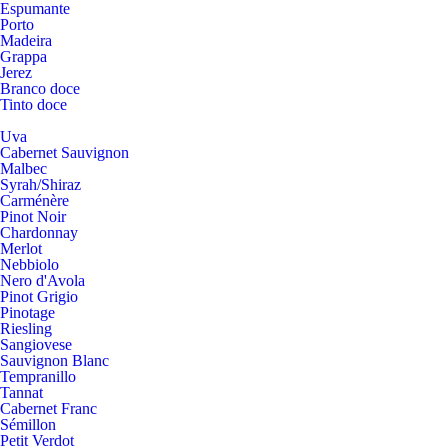
Espumante
Porto
Madeira
Grappa
Jerez
Branco doce
Tinto doce
Uva
Cabernet Sauvignon
Malbec
Syrah/Shiraz
Carménère
Pinot Noir
Chardonnay
Merlot
Nebbiolo
Nero d'Avola
Pinot Grigio
Pinotage
Riesling
Sangiovese
Sauvignon Blanc
Tempranillo
Tannat
Cabernet Franc
Sémillon
Petit Verdot