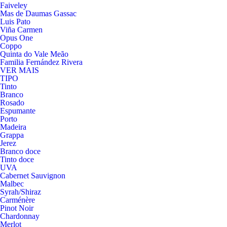
Faiveley
Mas de Daumas Gassac
Luis Pato
Viña Carmen
Opus One
Coppo
Quinta do Vale Meão
Familia Fernández Rivera
VER MAIS
TIPO
Tinto
Branco
Rosado
Espumante
Porto
Madeira
Grappa
Jerez
Branco doce
Tinto doce
UVA
Cabernet Sauvignon
Malbec
Syrah/Shiraz
Carménère
Pinot Noir
Chardonnay
Merlot