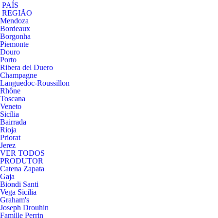
PAÍS
REGIÃO
Mendoza
Bordeaux
Borgonha
Piemonte
Douro
Porto
Ribera del Duero
Champagne
Languedoc-Roussillon
Rhône
Toscana
Veneto
Sicília
Bairrada
Rioja
Priorat
Jerez
VER TODOS
PRODUTOR
Catena Zapata
Gaja
Biondi Santi
Vega Sicilia
Graham's
Joseph Drouhin
Famille Perrin